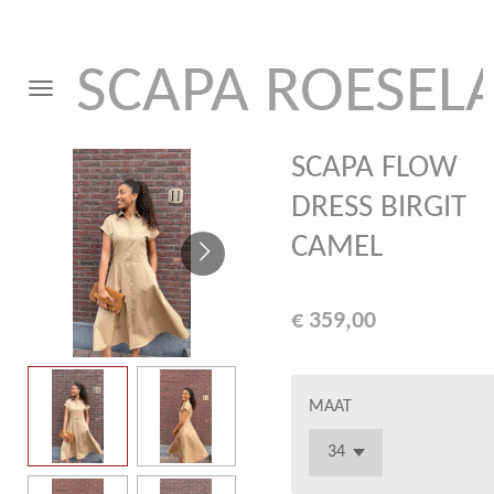
Ga
direct
SCAPA ROESEL
naar
de
hoofdinhoud
SCAPA FLOW
DRESS BIRGIT
CAMEL
€ 359,00
MAAT