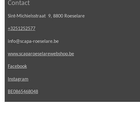
Contact
Sint-Michielsstraat 9, 8800 Roeselare
+3251252577
info@scapa-roeselare.be
www.scaparoeselarewebshop.be
Facebook
Instagram
BE0865468048