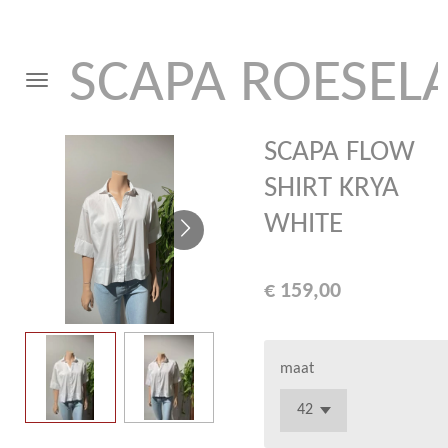
Ga
direct
SCAPA ROESEL
naar
de
hoofdinhoud
SCAPA FLOW
SHIRT KRYA
WHITE
€ 159,00
maat