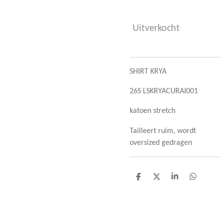
Uitverkocht
SHIRT KRYA
26S LSKRYACURAI001
katoen stretch
Tailleert ruim, wordt
oversized gedragen
D
D
S
D
e
e
h
e
l
e
a
l
e
l
r
e
n
e
n