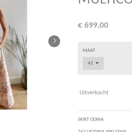
€ 699,00
MAAT
Uitverkocht
SKIRT ODINA
26Z LKODINA YPFLO099